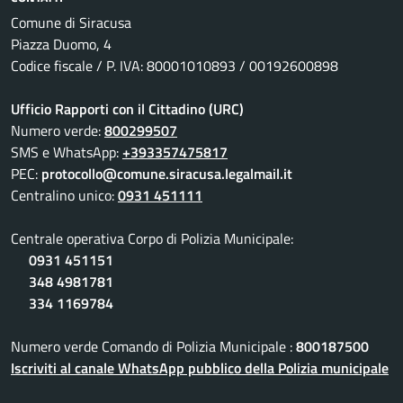
Comune di Siracusa
Piazza Duomo, 4
Codice fiscale / P. IVA: 80001010893 / 00192600898
Ufficio Rapporti con il Cittadino (URC)
Numero verde:
800299507
SMS e WhatsApp:
+393357475817
PEC:
protocollo@comune.siracusa.legalmail.it
Centralino unico:
0931 451111
Centrale operativa Corpo di Polizia Municipale:
0931 451151
348 4981781
334 1169784
Numero verde Comando di Polizia Municipale :
800187500
Iscriviti al canale WhatsApp pubblico della Polizia municipale