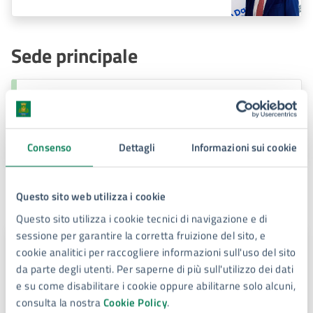
Sede principale
Palazzo del Senato sede
principale del Comune
Piazza Duomo, 4, 96100
Consenso
Dettagli
Informazioni sui cookie
Contatti
Questo sito web utilizza i cookie
Questo sito utilizza i cookie tecnici di navigazione e di
sessione per garantire la corretta fruizione del sito, e
Servizio Gestione Giuridica ed Affari generali del
cookie analitici per raccogliere informazioni sull'uso del sito
personale
da parte degli utenti. Per saperne di più sull'utilizzo dei dati
e su come disabilitare i cookie oppure abilitarne solo alcuni,
Telefono:
3425520954
consulta la nostra
Cookie Policy
.
E-mail:
risorseumane@comune.siracusa.it