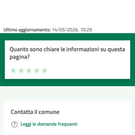
Ultimo aggiornamento:
14/05/2026, 10:29
Quanto sono chiare le informazioni su questa
pagina?
Valuta la chiarezza delle informazioni (da 1 a 5 stelle)
Seleziona il numero di stelle per valutare la chiarezza delle i
Valuta 1 stelle su 5
Valuta 2 stelle su 5
Valuta 3 stelle su 5
Valuta 4 stelle su 5
Valuta 5 stelle su 5
Contatta il comune
Leggi le domande frequenti