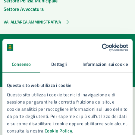
Settore Polizia Municipale
Settore Avvocatura
VAI ALL’AREA AMMINISTRATIVA
Quanto sono chiare le informazioni su questa
pagina?
Consenso
Dettagli
Informazioni sui cookie
Valuta la chiarezza delle informazioni (da 1 a 5 stelle)
Seleziona il numero di stelle per valutare la chiarezza delle i
Valuta 1 stelle su 5
Valuta 2 stelle su 5
Valuta 3 stelle su 5
Valuta 4 stelle su 5
Valuta 5 stelle su 5
Questo sito web utilizza i cookie
Questo sito utilizza i cookie tecnici di navigazione e di
sessione per garantire la corretta fruizione del sito, e
cookie analitici per raccogliere informazioni sull'uso del sito
Contatta il comune
da parte degli utenti. Per saperne di più sull'utilizzo dei dati
e su come disabilitare i cookie oppure abilitarne solo alcuni,
Leggi le domande frequenti
consulta la nostra
Cookie Policy
.