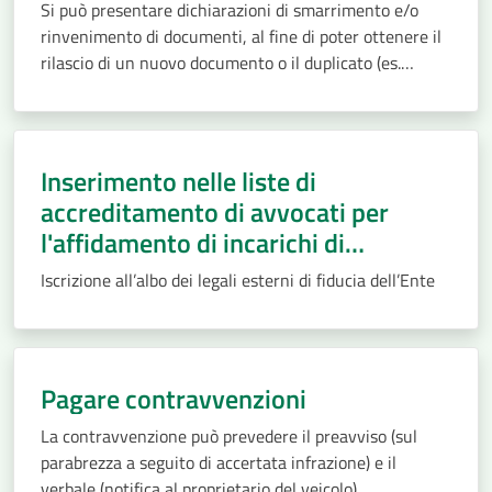
Si può presentare dichiarazioni di smarrimento e/o
rinvenimento di documenti, al fine di poter ottenere il
rilascio di un nuovo documento o il duplicato (es.
smarrimento della carta d'identità), recandosi presso
l’Ufficio di Polizia Giudiziaria
Inserimento nelle liste di
accreditamento di avvocati per
l'affidamento di incarichi di
patrocinio e consulenza legale
Iscrizione all’albo dei legali esterni di fiducia dell’Ente
Pagare contravvenzioni
La contravvenzione può prevedere il preavviso (sul
parabrezza a seguito di accertata infrazione) e il
verbale (notifica al proprietario del veicolo).