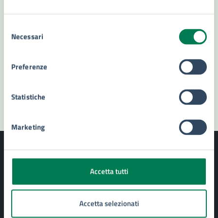
Richiedi assistenza
Numero verde 800299507
Selezione
Necessari
del
Prenota appuntamento
consenso
Preferenze
Problemi in città
Segnala disservizio
Statistiche
Marketing
Accetta tutti
Comune di Siracusa
Accetta selezionati