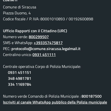
Comune di Siracusa
Piazza Duomo, 4
Codice fiscale / P. IVA: 80001010893 / 00192600898
Ufficio Rapporti con il Cittadino (URC)
Numero verde:
800299507
SMS e WhatsApp:
+393357475817
PEC:
protocollo@comune.siracusa.legalmail.it
Centralino unico:
0931 451111
Centrale operativa Corpo di Polizia Municipale:
0931 451151
348 4981781
334 1169784
Numero verde Comando di Polizia Municipale :
800187500
Iscriviti al canale WhatsApp pubblico della Polizia municipale