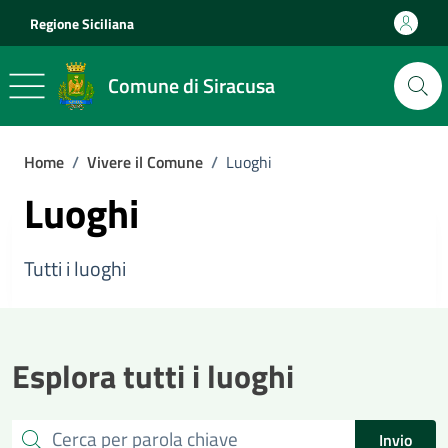
Vai ai contenuti
Vai al footer
Regione Siciliana
Comune di Siracusa
Home
/
Vivere il Comune
/
Luoghi
Luoghi
Tutti i luoghi
Esplora tutti i luoghi
Cerca
Invio