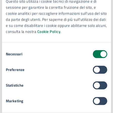
Questo sito utilizza i cookie tecnici di navigazione e di
sessione per garantire la corretta fruizione del sito, e
cookie analitici per raccogliere informazioni sull'uso del sito
Enti ed Uffici
da parte degli utenti. Per saperne di più sull'utilizzo dei dati
e su come disabilitare i cookie oppure abilitarne solo alcuni,
consulta la nostra
Cookie Policy
.
Infrastruttura e impianto
Selezione
Necessari
del
consenso
Preferenze
Luogo per lo sport e il tempo
Statistiche
libero
Marketing