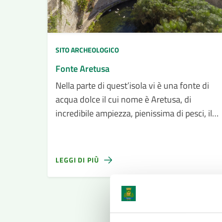
SITO ARCHEOLOGICO
Fonte Aretusa
Nella parte di quest’isola vi è una fonte di
acqua dolce il cui nome è Aretusa, di
incredibile ampiezza, pienissima di pesci, il
cui flusso sarebbe tutto sommerso se non
fosse separato dal mare da un massiccio
muro in pietra.
LEGGI DI PIÙ