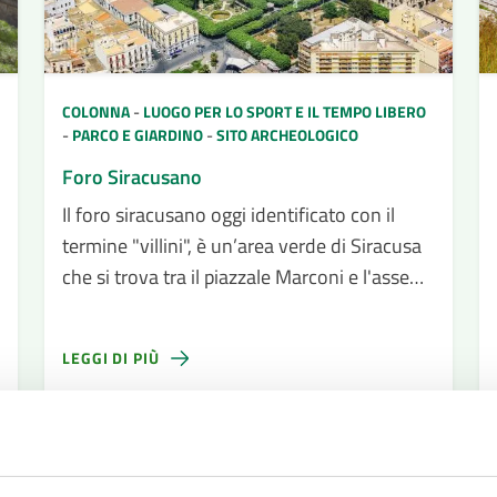
COLONNA
-
LUOGO PER LO SPORT E IL TEMPO LIBERO
-
PARCO E GIARDINO
-
SITO ARCHEOLOGICO
Foro Siracusano
Il foro siracusano oggi identificato con il
termine "villini", è un’area verde di Siracusa
che si trova tra il piazzale Marconi e l'asse
stradale di corso Umberto I. Anticamente
era l'agorà cittadina e in epoca romana il
LEGGI DI PIÙ
foro.