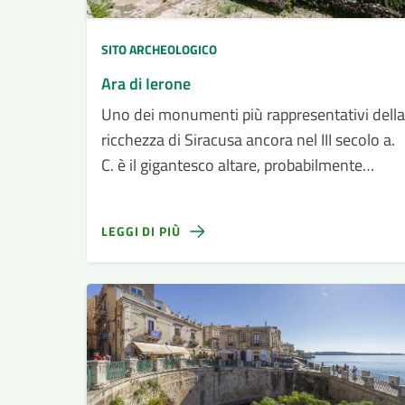
SITO ARCHEOLOGICO
Ara di Ierone
Uno dei monumenti più rappresentativi della
ricchezza di Siracusa ancora nel III secolo a.
C. è il gigantesco altare, probabilmente
dedicata a Zeus Eleuterio, fatto erigere da
Ierone II per i sacrifici pubblici.
LEGGI DI PIÙ