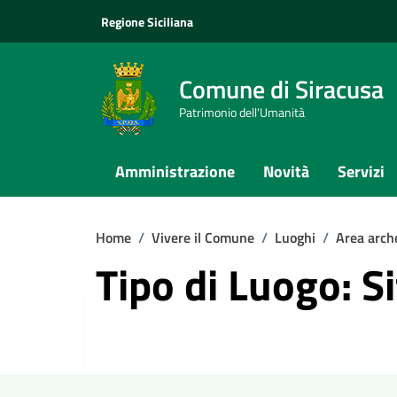
Vai ai contenuti
Vai al footer
Regione Siciliana
Comune di Siracusa
Patrimonio dell'Umanità
Amministrazione
Novità
Servizi
Home
/
Vivere il Comune
/
Luoghi
/
Area arch
Tipo di Luogo: S