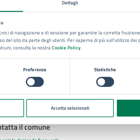
Dettagli
ie
cnici di navigazione e di sessione per garantire la corretta fruizione 
to sono chiare le informazioni su questa
o del sito da parte degli utenti. Per saperne di più sull'utilizzo dei 
na?
alcuni, consulta la nostra
Cookie Policy
.
 chiarezza delle informazioni (da 1 a 5 stelle)
ona il numero di stelle per valutare la chiarezza delle inform
Preferenze
Statistiche
1 stelle su 5
uta 2 stelle su 5
Valuta 3 stelle su 5
Valuta 4 stelle su 5
Valuta 5 stelle su 5
Accetta selezionati
tatta il comune