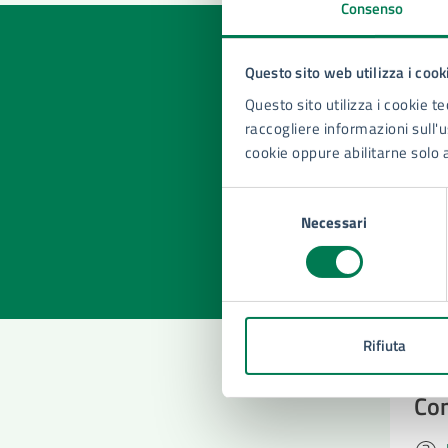
Consenso
Questo sito web utilizza i cook
Questo sito utilizza i cookie te
Quan
raccogliere informazioni sull'us
pagi
cookie oppure abilitarne solo 
Valuta la
Selezione
Selezi
Necessari
del
Valuta 
Val
consenso
Rifiuta
Con