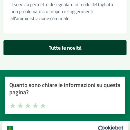
Il servizio permette di segnalare in modo dettagliato
una problematica o proporre suggerimenti
all’amministrazione comunale.
Tutte le novità
Quanto sono chiare le informazioni su questa
pagina?
Valuta la chiarezza delle informazioni (da 1 a 5 stelle)
Seleziona il numero di stelle per valutare la chiarezza delle i
Valuta 1 stelle su 5
Valuta 2 stelle su 5
Valuta 3 stelle su 5
Valuta 4 stelle su 5
Valuta 5 stelle su 5