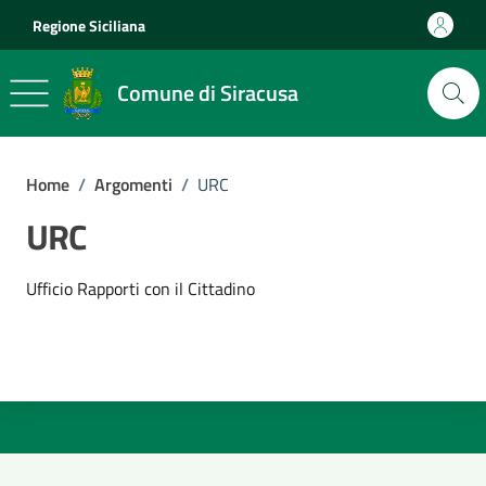
Vai ai contenuti
Vai al footer
Regione Siciliana
Comune di Siracusa
Home
/
Argomenti
/
URC
URC
Dettagli dell'argomento
Ufficio Rapporti con il Cittadino