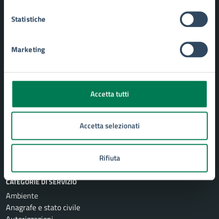
Statistiche
Comune di Siracusa
Marketing
AMMINISTRAZIONE
Aree amministrative
Uffici
Accetta tutti
Organi di governo
Politici
Personale amministrativo
Accetta selezionati
Enti e fondazioni
Documenti e Dati
Rifiuta
CATEGORIE DI SERVIZIO
Ambiente
Anagrafe e stato civile