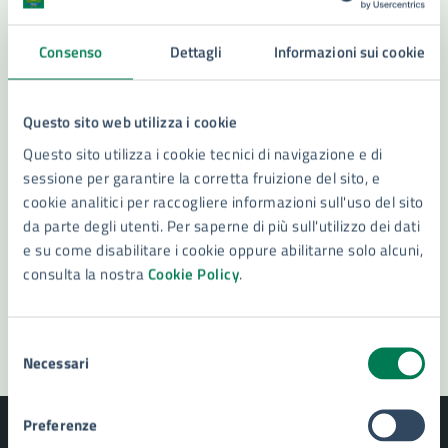
Contatta il comune
Consenso
Dettagli
Informazioni sui cookie
Leggi le domande frequenti
Questo sito web utilizza i cookie
Richiedi assistenza
Questo sito utilizza i cookie tecnici di navigazione e di
Numero verde 800299507
sessione per garantire la corretta fruizione del sito, e
cookie analitici per raccogliere informazioni sull'uso del sito
Prenota appuntamento
da parte degli utenti. Per saperne di più sull'utilizzo dei dati
e su come disabilitare i cookie oppure abilitarne solo alcuni,
Problemi in città
consulta la nostra
Cookie Policy
.
Segnala disservizio
Selezione
Necessari
del
consenso
Preferenze