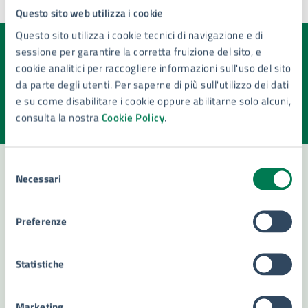
Questo sito web utilizza i cookie
Ultimo aggiornamento:
01/02/2024, 10:45
Questo sito utilizza i cookie tecnici di navigazione e di
sessione per garantire la corretta fruizione del sito, e
Quanto sono chiare le informazioni su questa
cookie analitici per raccogliere informazioni sull'uso del sito
pagina?
da parte degli utenti. Per saperne di più sull'utilizzo dei dati
e su come disabilitare i cookie oppure abilitarne solo alcuni,
Valuta la chiarezza delle informazioni (da 1 a 5 stelle)
Seleziona il numero di stelle per valutare la chiarezza delle i
consulta la nostra
Cookie Policy
.
Valuta 1 stelle su 5
Valuta 2 stelle su 5
Valuta 3 stelle su 5
Valuta 4 stelle su 5
Valuta 5 stelle su 5
Selezione
Necessari
del
consenso
Contatta il comune
Preferenze
Leggi le domande frequenti
Richiedi assistenza
Statistiche
Numero verde 800299507
Marketing