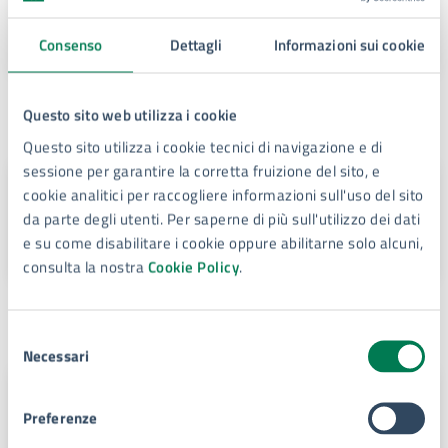
Segretario Generale
Consenso
Dettagli
Informazioni sui cookie
Sede principale
Questo sito web utilizza i cookie
Questo sito utilizza i cookie tecnici di navigazione e di
sessione per garantire la corretta fruizione del sito, e
Palazzo del Senato sede
cookie analitici per raccogliere informazioni sull'uso del sito
principale del Comune
da parte degli utenti. Per saperne di più sull'utilizzo dei dati
e su come disabilitare i cookie oppure abilitarne solo alcuni,
Piazza Duomo, 4, 96100
consulta la nostra
Cookie Policy
.
Contatti
Selezione
Necessari
del
consenso
SEGRETERIA GENERALE
Preferenze
Telefono:
0931451728