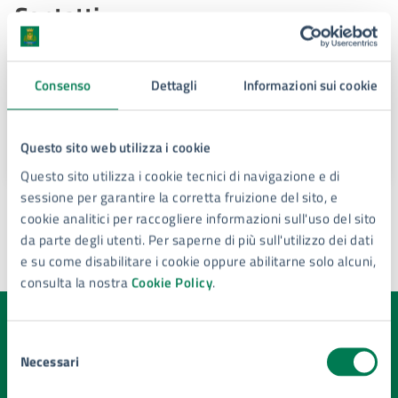
Contatti
Servizio Contezioso lavoro - Procedimenti
Consenso
Dettagli
Informazioni sui cookie
disciplinari
E-mail:
upd@comune.siracusa.it
Questo sito web utilizza i cookie
Questo sito utilizza i cookie tecnici di navigazione e di
sessione per garantire la corretta fruizione del sito, e
cookie analitici per raccogliere informazioni sull'uso del sito
da parte degli utenti. Per saperne di più sull'utilizzo dei dati
e su come disabilitare i cookie oppure abilitarne solo alcuni,
Ultimo aggiornamento:
24/07/2026, 09:24
consulta la nostra
Cookie Policy
.
Quanto sono chiare le informazioni su questa
Selezione
pagina?
Necessari
del
consenso
Valuta la chiarezza delle informazioni (da 1 a 5 stelle)