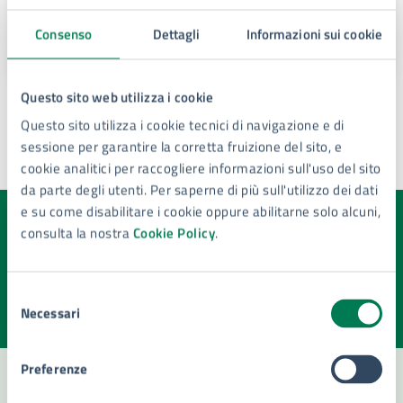
E-mail:
verdepubblico@comune.siracusa.it
Indirizzo:
Via Brenta, 81
Consenso
Dettagli
Informazioni sui cookie
Questo sito web utilizza i cookie
Questo sito utilizza i cookie tecnici di navigazione e di
sessione per garantire la corretta fruizione del sito, e
cookie analitici per raccogliere informazioni sull'uso del sito
Ultimo aggiornamento:
17/07/2025, 11:16
da parte degli utenti. Per saperne di più sull'utilizzo dei dati
e su come disabilitare i cookie oppure abilitarne solo alcuni,
consulta la nostra
Cookie Policy
.
Quanto sono chiare le informazioni su questa
pagina?
Selezione
Valuta la chiarezza delle informazioni (da 1 a 5 stelle)
Seleziona il numero di stelle per valutare la chiarezza delle i
Necessari
del
Valuta 1 stelle su 5
Valuta 2 stelle su 5
Valuta 3 stelle su 5
Valuta 4 stelle su 5
Valuta 5 stelle su 5
consenso
Preferenze