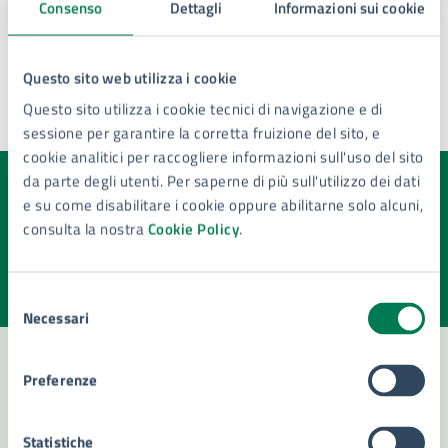
Consenso
Dettagli
Informazioni sui cookie
Questo sito web utilizza i cookie
Questo sito utilizza i cookie tecnici di navigazione e di
sessione per garantire la corretta fruizione del sito, e
Ultimo aggiornamento:
15/07/2025, 16:01
cookie analitici per raccogliere informazioni sull'uso del sito
da parte degli utenti. Per saperne di più sull'utilizzo dei dati
Quanto sono chiare le informazioni su questa
e su come disabilitare i cookie oppure abilitarne solo alcuni,
pagina?
consulta la nostra
Cookie Policy
.
Valuta la chiarezza delle informazioni (da 1 a 5 stelle)
Seleziona il numero di stelle per valutare la chiarezza delle i
Valuta 1 stelle su 5
Valuta 2 stelle su 5
Valuta 3 stelle su 5
Valuta 4 stelle su 5
Valuta 5 stelle su 5
Selezione
Necessari
del
consenso
Preferenze
Contatta il comune
Statistiche