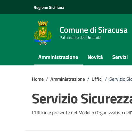
Vai ai contenuti
Vai al footer
Regione Siciliana
Comune di Siracusa
Patrimonio dell'Umanità
Amministrazione
Novità
Servizi
Home
/
Amministrazione
/
Uffici
/
Servizio Si
Servizio Sicurezz
L'Ufficio è presente nel Modello Organizzativo del