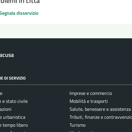
blemi in città
Segnala disservizio
racusa
E DI SERVIZIO
e
Imprese e commercio
 e stato civile
Mobilità e trasporti
azioni
Salute, benessere e assistenza
e urbanistica
Tributi, finanze e contravvenzi
e tempo libero
Turismo