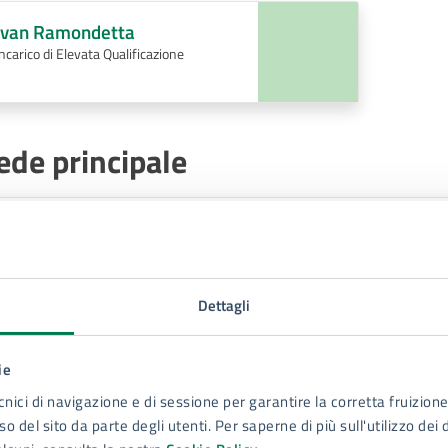
Ivan Ramondetta
Incarico di Elevata Qualificazione
ede principale
Uffici comunali – Palazzo di vetro
Via Brenta 81-83, Siracusa, 96100
Dettagli
ontatti
ie
cnici di navigazione e di sessione per garantire la corretta fruizione 
o del sito da parte degli utenti. Per saperne di più sull'utilizzo dei 
Servizio Sicurezza sul lavoro