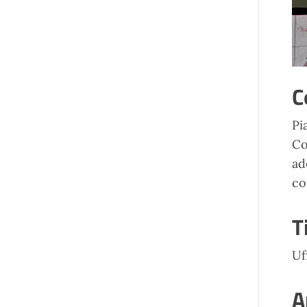
C
Pi
Co
ad
co
T
Uf
A