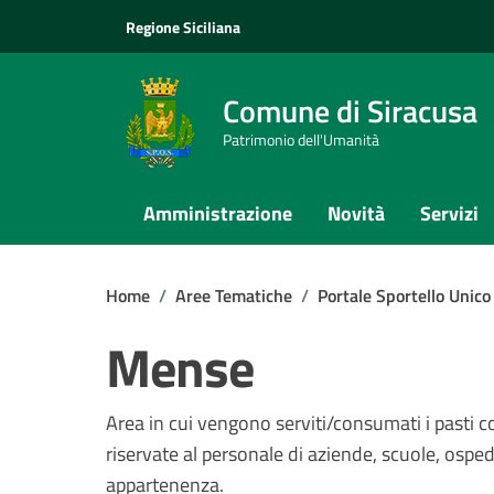
Vai ai contenuti
Vai al footer
Regione Siciliana
Comune di Siracusa
Patrimonio dell'Umanità
Amministrazione
Novità
Servizi
Home
/
Aree Tematiche
/
Portale Sportello Unico
Mense
Area in cui vengono serviti/consumati i pasti c
riservate al personale di aziende, scuole, ospedali
appartenenza.