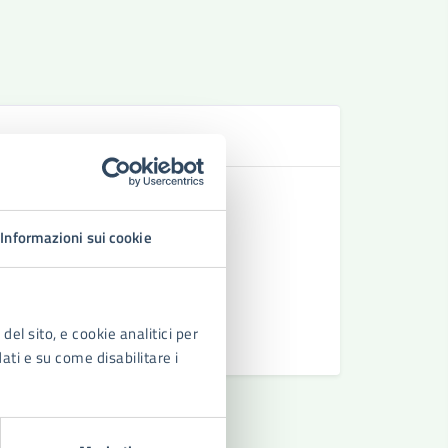
N
Turni di S
Turni di S
Informazioni sui cookie
Alloggi lo
Adeguament
del sito, e cookie analitici per
Vedi altri
dati e su come disabilitare i