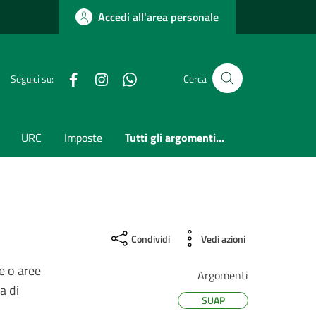
Accedi all'area personale
Facebook
Instagram
whatsapp
Seguici su:
Cerca
URC
Imposte
Tutti gli argomenti...
Condividi
Vedi azioni
e o aree
Argomenti
a di
SUAP