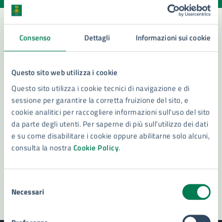
Consenso
Dettagli
Informazioni sui cookie
Contatta il comune
Leggi le domande frequenti
Questo sito web utilizza i cookie
Questo sito utilizza i cookie tecnici di navigazione e di
Richiedi assistenza
sessione per garantire la corretta fruizione del sito, e
Numero verde 800299507
cookie analitici per raccogliere informazioni sull'uso del sito
da parte degli utenti. Per saperne di più sull'utilizzo dei dati
Prenota appuntamento
e su come disabilitare i cookie oppure abilitarne solo alcuni,
consulta la nostra
Cookie Policy
.
Problemi in città
Segnala disservizio
Selezione
Necessari
del
consenso