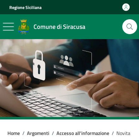
Vai ai contenuti
Vai al footer
Regione Siciliana
Comune di Siracusa
Home
/
Argomenti
/
Accesso all'informazione
/
Novita