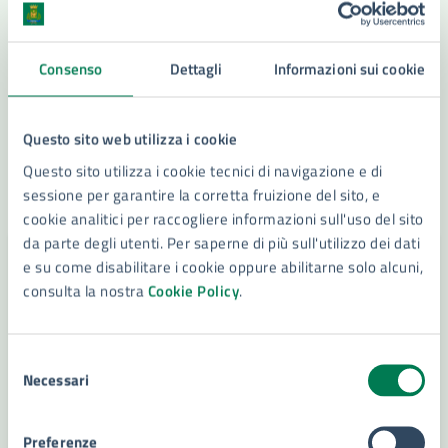
settembre incontro con gli operatori del settore
Il sindaco, Francesco Italia, e l’assessore alle
Consenso
Dettagli
Informazioni sui cookie
Attività produttive, Edy Bandiera, avviano gli
incontri sul nuovo mercato ittico di Siracusa, che
sarà inaugurato a fine mese in occasione del G7
Questo sito web utilizza i cookie
Agricoltura e Pesca, e sulla sua gestione
Questo sito utilizza i cookie tecnici di navigazione e di
LEGGI DI PIÙ
sessione per garantire la corretta fruizione del sito, e
cookie analitici per raccogliere informazioni sull'uso del sito
da parte degli utenti. Per saperne di più sull'utilizzo dei dati
e su come disabilitare i cookie oppure abilitarne solo alcuni,
consulta la nostra
Cookie Policy
.
Selezione
Necessari
del
consenso
Preferenze