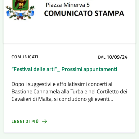
10/09/24
COMUNICATI
DAL
“Festival delle arti”_ Prossimi appuntamenti
Dopo i suggestivi e affollatissimi concerti al
Bastione Cannamela alla Turba e nel Cortiletto dei
Cavalieri di Malta, si concludono gli eventi
musicali del “Festival delle Arti” organizzato
dall’assessorato alla Cultura in collaborazione
con la Pro Loco.
LEGGI DI PIÙ