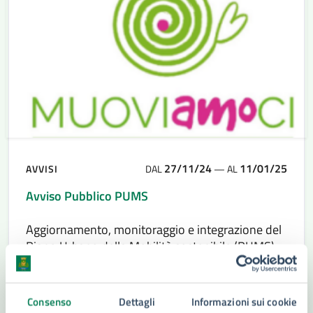
27/11/24
11/01/25
AVVISI
DAL
—
AL
Avviso Pubblico PUMS
Aggiornamento, monitoraggio e integrazione del
Piano Urbano della Mobilità sostenibile (PUMS)
comprensivo dei piani di settore ad esso
formalmente e funzionalmente connessi, della
relativa (VAS) e della VINCA
Consenso
Dettagli
Informazioni sui cookie