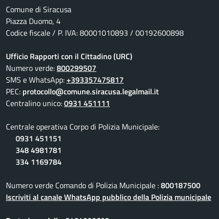
Comune di Siracusa
Piazza Duomo, 4
Codice fiscale / P. IVA: 80001010893 / 00192600898
Ufficio Rapporti con il Cittadino (URC)
Numero verde:
800299507
SMS e WhatsApp:
+393357475817
PEC:
protocollo@comune.siracusa.legalmail.it
Centralino unico:
0931 451111
Centrale operativa Corpo di Polizia Municipale:
0931 451151
348 4981781
334 1169784
Numero verde Comando di Polizia Municipale :
800187500
Iscriviti al canale WhatsApp pubblico della Polizia municipale