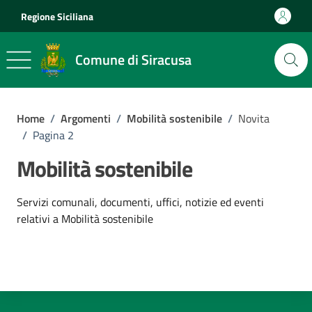
Vai ai contenuti
Vai al footer
Regione Siciliana
Comune di Siracusa
Home
/
Argomenti
/
Mobilità sostenibile
/
Novita
/
Pagina 2
Mobilità sostenibile
Dettagli dell'argomento
Servizi comunali, documenti, uffici, notizie ed eventi
relativi a Mobilità sostenibile