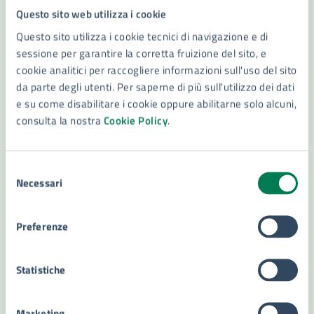
Questo sito web utilizza i cookie
27/10/24
27/10/24
Questo sito utilizza i cookie tecnici di navigazione e di
EVENTO CULTURALE
DAL
—
AL
sessione per garantire la corretta fruizione del sito, e
“Latomie dei Cappuccini” Visite guidate
cookie analitici per raccogliere informazioni sull'uso del sito
Visite guidate dalle ore 9.30 alle 13.00
da parte degli utenti. Per saperne di più sull'utilizzo dei dati
e su come disabilitare i cookie oppure abilitarne solo alcuni,
consulta la nostra
Cookie Policy
.
LEGGI DI PIÙ
Selezione
Necessari
del
25
consenso
Ottobre
Preferenze
2024
Statistiche
Marketing