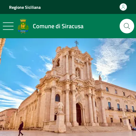
Vai ai contenuti
Vai al footer
Regione Siciliana
Comune di Siracusa