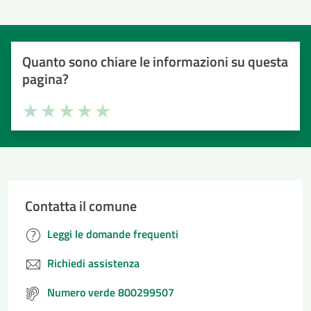
Quanto sono chiare le informazioni su questa
pagina?
Valuta la chiarezza delle informazioni (da 1 a 5 stelle)
Seleziona il numero di stelle per valutare la chiarezza delle i
Valuta 1 stelle su 5
Valuta 2 stelle su 5
Valuta 3 stelle su 5
Valuta 4 stelle su 5
Valuta 5 stelle su 5
Contatta il comune
Leggi le domande frequenti
Richiedi assistenza
Numero verde 800299507