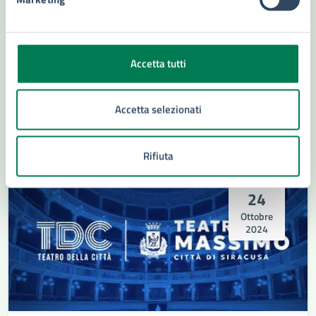
25/10/24
25/10/24
EVENTO CULTURALE
DAL
—
AL
"La Spiritualità è Cura"
Accetta tutti
La forza dell'Amore nel Dolore
Accetta selezionati
LEGGI DI PIÙ
Rifiuta
24
Ottobre
2024