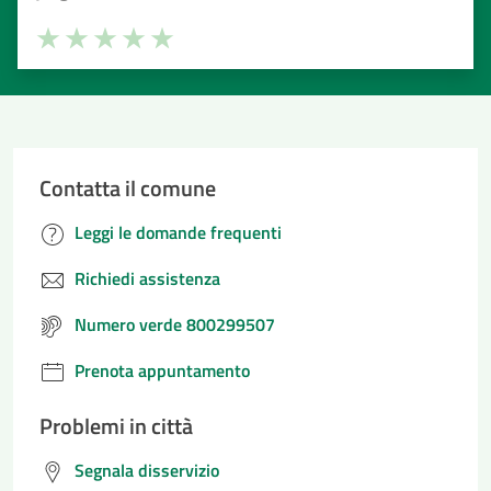
Valuta la chiarezza delle informazioni (da 1 a 5 stelle)
Seleziona il numero di stelle per valutare la chiarezza delle i
Valuta 1 stelle su 5
Valuta 2 stelle su 5
Valuta 3 stelle su 5
Valuta 4 stelle su 5
Valuta 5 stelle su 5
Contatta il comune
Leggi le domande frequenti
Richiedi assistenza
Numero verde 800299507
Prenota appuntamento
Problemi in città
Segnala disservizio