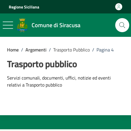
Vai ai contenuti
Vai al footer
Regione Siciliana
Comune di Siracusa
Home
/
Argomenti
/
Trasporto Pubblico
/
Pagina 4
Trasporto pubblico
Dettagli dell'argomento
Servizi comunali, documenti, uffici, notizie ed eventi
relativi a Trasporto pubblico