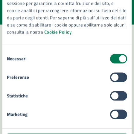
sessione per garantire la corretta fruizione del sito, e
Valuta la chiarezza delle informazioni (da 1 a 5 stelle)
Seleziona il numero di stelle per valutare la chiarezza delle i
cookie analitici per raccogliere informazioni sull'uso del sito
Valuta 1 stelle su 5
Valuta 2 stelle su 5
Valuta 3 stelle su 5
Valuta 4 stelle su 5
Valuta 5 stelle su 5
da parte degli utenti. Per saperne di più sull'utilizzo dei dati
e su come disabilitare i cookie oppure abilitarne solo alcuni,
consulta la nostra
Cookie Policy
.
Contatta il comune
Selezione
Necessari
del
Leggi le domande frequenti
consenso
Richiedi assistenza
Preferenze
Numero verde 800299507
Statistiche
Prenota appuntamento
Problemi in città
Marketing
Segnala disservizio