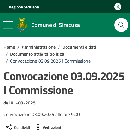
Vai ai contenuti
Vai al footer
Regione Siciliana
Comune di Siracusa
Home
/
Amministrazione
/
Documenti e dati
/
Documento attività politica
/
Convocazione 03.09.2025 I Commissione
Convocazione 03.09.2025
I Commissione
Dettagli del documento
del 01-09-2025
Convocazione 03.09.2025 alle ore 9.00
Condividi
Vedi azioni