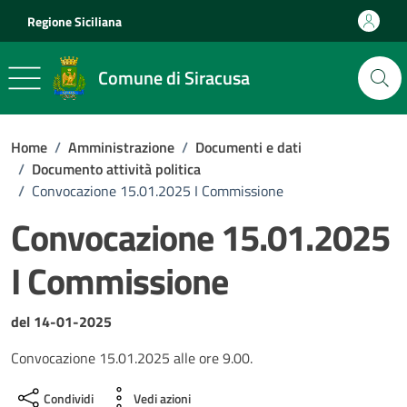
Vai ai contenuti
Vai al footer
Regione Siciliana
Comune di Siracusa
Home
/
Amministrazione
/
Documenti e dati
/
Documento attività politica
/
Convocazione 15.01.2025 I Commissione
Convocazione 15.01.2025
I Commissione
Dettagli del documento
del 14-01-2025
Convocazione 15.01.2025 alle ore 9.00.
Condividi
Vedi azioni