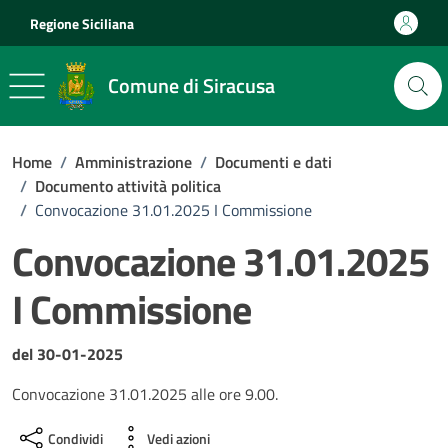
Vai ai contenuti
Vai al footer
Regione Siciliana
Comune di Siracusa
Home
/
Amministrazione
/
Documenti e dati
/
Documento attività politica
/
Convocazione 31.01.2025 I Commissione
Convocazione 31.01.2025
I Commissione
Dettagli del documento
del 30-01-2025
Convocazione 31.01.2025 alle ore 9.00.
Condividi
Vedi azioni