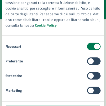
sessione per garantire la corretta fruizione del sito, e
Valuta la chiarezza delle informazioni (da 1 a 5 stelle)
Seleziona il numero di stelle per valutare la chiarezza delle i
cookie analitici per raccogliere informazioni sull'uso del sito
Valuta 1 stelle su 5
Valuta 2 stelle su 5
Valuta 3 stelle su 5
Valuta 4 stelle su 5
Valuta 5 stelle su 5
da parte degli utenti. Per saperne di più sull'utilizzo dei dati
e su come disabilitare i cookie oppure abilitarne solo alcuni,
consulta la nostra
Cookie Policy
.
Contatta il comune
Selezione
Necessari
del
Leggi le domande frequenti
consenso
Richiedi assistenza
Preferenze
Numero verde 800299507
Statistiche
Prenota appuntamento
Problemi in città
Marketing
Segnala disservizio