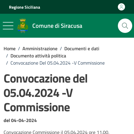
Vai ai contenuti
Vai al footer
Regione Siciliana
Comune di Siracusa
Home
/
Amministrazione
/
Documenti e dati
/
Documento attività politica
/
Convocazione Del 05.04.2024 -V Commissione
Convocazione del
05.04.2024 -V
Commissione
Dettagli del documento
del 04-04-2024
Convocazione Commissione il 05.04.2024 ore 11.00.