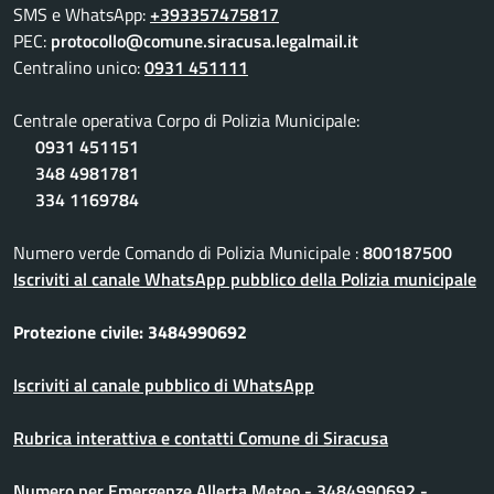
SMS e WhatsApp:
+393357475817
PEC:
protocollo@comune.siracusa.legalmail.it
Centralino unico:
0931 451111
Centrale operativa Corpo di Polizia Municipale:
0931 451151
348 4981781
334 1169784
Numero verde Comando di Polizia Municipale :
800187500
Iscriviti al canale WhatsApp pubblico della Polizia municipale
Protezione civile: 3484990692
Iscriviti al canale pubblico di WhatsApp
Rubrica interattiva e contatti Comune di Siracusa
Numero per Emergenze Allerta Meteo - 3484990692 -