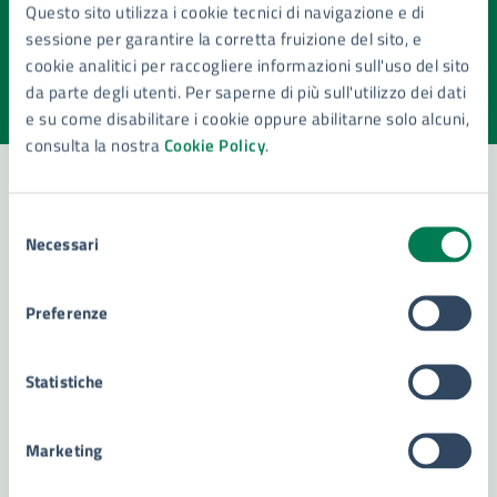
Quanto sono chiare le informazioni su questa
Questo sito utilizza i cookie tecnici di navigazione e di
pagina?
sessione per garantire la corretta fruizione del sito, e
cookie analitici per raccogliere informazioni sull'uso del sito
Valuta la chiarezza delle informazioni (da 1 a 5 stelle)
Seleziona il numero di stelle per valutare la chiarezza delle i
da parte degli utenti. Per saperne di più sull'utilizzo dei dati
Valuta 1 stelle su 5
Valuta 2 stelle su 5
Valuta 3 stelle su 5
Valuta 4 stelle su 5
Valuta 5 stelle su 5
e su come disabilitare i cookie oppure abilitarne solo alcuni,
consulta la nostra
Cookie Policy
.
Selezione
Contatta il comune
Necessari
del
consenso
Leggi le domande frequenti
Preferenze
Richiedi assistenza
Numero verde 800299507
Statistiche
Prenota appuntamento
Marketing
Problemi in città