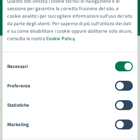
Questo sito utilizza i cookie tecnici di navigazione e di
pagina?
sessione per garantire la corretta fruizione del sito, e
cookie analitici per raccogliere informazioni sull'uso del sito
Valuta la chiarezza delle informazioni (da 1 a 5 stelle)
Seleziona il numero di stelle per valutare la chiarezza delle i
da parte degli utenti. Per saperne di più sull'utilizzo dei dati
Valuta 1 stelle su 5
Valuta 2 stelle su 5
Valuta 3 stelle su 5
Valuta 4 stelle su 5
Valuta 5 stelle su 5
e su come disabilitare i cookie oppure abilitarne solo alcuni,
consulta la nostra
Cookie Policy
.
Selezione
Contatta il comune
Necessari
del
Leggi le domande frequenti
consenso
Preferenze
Richiedi assistenza
Numero verde 800299507
Statistiche
Prenota appuntamento
Marketing
Problemi in città