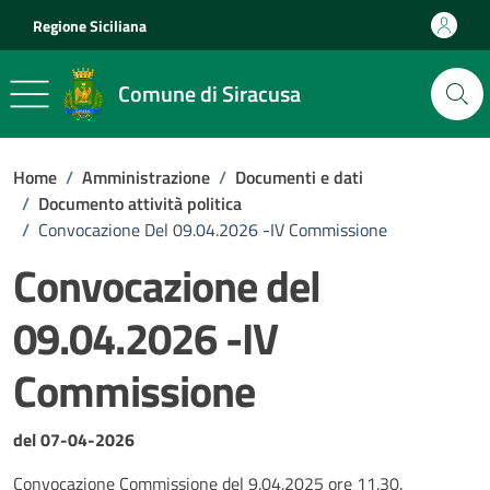
Vai ai contenuti
Vai al footer
Regione Siciliana
Comune di Siracusa
Home
/
Amministrazione
/
Documenti e dati
/
Documento attività politica
/
Convocazione Del 09.04.2026 -IV Commissione
Convocazione del
09.04.2026 -IV
Commissione
Dettagli del documento
del 07-04-2026
Convocazione Commissione del 9.04.2025 ore 11.30.