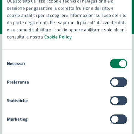
Questo sito utilizza i cookie tecnici di navigazione e di
pagina?
sessione per garantire la corretta fruizione del sito, e
cookie analitici per raccogliere informazioni sull'uso del sito
Valuta la chiarezza delle informazioni (da 1 a 5 stelle)
Seleziona il numero di stelle per valutare la chiarezza delle i
da parte degli utenti. Per saperne di più sull'utilizzo dei dati
Valuta 1 stelle su 5
Valuta 2 stelle su 5
Valuta 3 stelle su 5
Valuta 4 stelle su 5
Valuta 5 stelle su 5
e su come disabilitare i cookie oppure abilitarne solo alcuni,
consulta la nostra
Cookie Policy
.
Selezione
Contatta il comune
Necessari
del
Leggi le domande frequenti
consenso
Preferenze
Richiedi assistenza
Numero verde 800299507
Statistiche
Prenota appuntamento
Marketing
Problemi in città