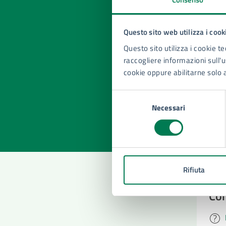
Questo sito web utilizza i cook
Questo sito utilizza i cookie te
Quan
raccogliere informazioni sull'us
pagi
cookie oppure abilitarne solo 
Valuta la
Selezi
Selezione
Valuta 
Val
Necessari
del
consenso
Rifiuta
Con