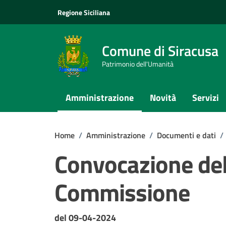
Vai ai contenuti
Vai al footer
Regione Siciliana
Comune di Siracusa
Patrimonio dell'Umanità
Amministrazione
Novità
Servizi
Home
/
Amministrazione
/
Documenti e dati
/
Convocazione de
Commissione
Dettagli del documento
del 09-04-2024