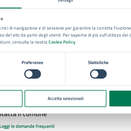
ie
cnici di navigazione e di sessione per garantire la corretta fruizione 
to sono chiare le informazioni su questa
o del sito da parte degli utenti. Per saperne di più sull'utilizzo dei 
na?
alcuni, consulta la nostra
Cookie Policy
.
 chiarezza delle informazioni (da 1 a 5 stelle)
ona il numero di stelle per valutare la chiarezza delle inform
1 stelle su 5
uta 2 stelle su 5
Valuta 3 stelle su 5
Valuta 4 stelle su 5
Valuta 5 stelle su 5
Preferenze
Statistiche
Accetta selezionati
tatta il comune
Leggi le domande frequenti