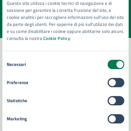
Quanto sono chiare le informazioni su questa
Questo sito utilizza i cookie tecnici di navigazione e di
pagina?
sessione per garantire la corretta fruizione del sito, e
cookie analitici per raccogliere informazioni sull'uso del sito
Valuta la chiarezza delle informazioni (da 1 a 5 stelle)
Seleziona il numero di stelle per valutare la chiarezza delle i
da parte degli utenti. Per saperne di più sull'utilizzo dei dati
Valuta 1 stelle su 5
Valuta 2 stelle su 5
Valuta 3 stelle su 5
Valuta 4 stelle su 5
Valuta 5 stelle su 5
e su come disabilitare i cookie oppure abilitarne solo alcuni,
consulta la nostra
Cookie Policy
.
Selezione
Contatta il comune
Necessari
del
consenso
Leggi le domande frequenti
Preferenze
Richiedi assistenza
Numero verde 800299507
Statistiche
Prenota appuntamento
Marketing
Problemi in città