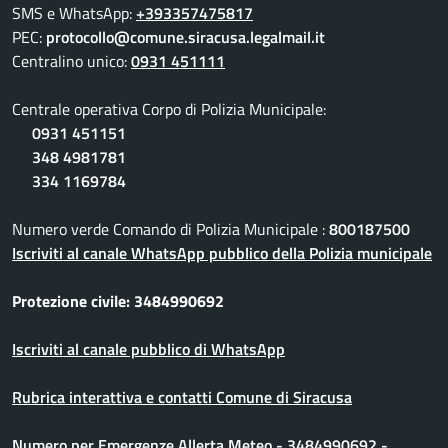
SMS e WhatsApp:
+393357475817
PEC:
protocollo@comune.siracusa.legalmail.it
Centralino unico:
0931 451111
Centrale operativa Corpo di Polizia Municipale:
0931 451151
348 4981781
334 1169784
Numero verde Comando di Polizia Municipale :
800187500
Iscriviti al canale WhatsApp pubblico della Polizia municipale
Protezione civile: 3484990692
Iscriviti al canale pubblico di WhatsApp
Rubrica interattiva e contatti Comune di Siracusa
Numero per Emergenze Allerta Meteo - 3484990692 -