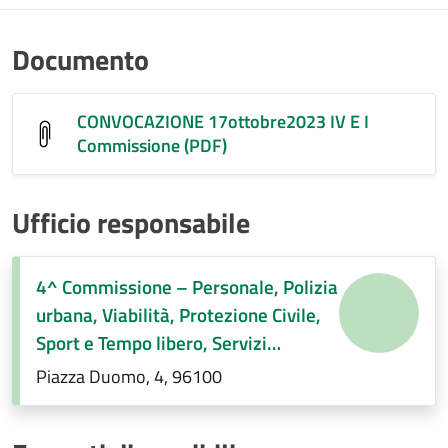
Documento
CONVOCAZIONE 17ottobre2023 IV E I
Commissione (PDF)
Ufficio responsabile
4^ Commissione – Personale, Polizia
urbana, Viabilità, Protezione Civile,
Sport e Tempo libero, Servizi
Demografici, Società partecipate,
Piazza Duomo, 4, 96100
Decentramento, Regolamenti di
competenza