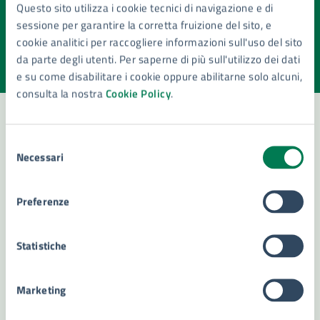
Quanto sono chiare le informazioni su questa
Questo sito utilizza i cookie tecnici di navigazione e di
pagina?
sessione per garantire la corretta fruizione del sito, e
cookie analitici per raccogliere informazioni sull'uso del sito
Valuta la chiarezza delle informazioni (da 1 a 5 stelle)
Seleziona il numero di stelle per valutare la chiarezza delle i
da parte degli utenti. Per saperne di più sull'utilizzo dei dati
Valuta 1 stelle su 5
Valuta 2 stelle su 5
Valuta 3 stelle su 5
Valuta 4 stelle su 5
Valuta 5 stelle su 5
e su come disabilitare i cookie oppure abilitarne solo alcuni,
consulta la nostra
Cookie Policy
.
Selezione
Contatta il comune
Necessari
del
consenso
Leggi le domande frequenti
Preferenze
Richiedi assistenza
Numero verde 800299507
Statistiche
Prenota appuntamento
Marketing
Problemi in città