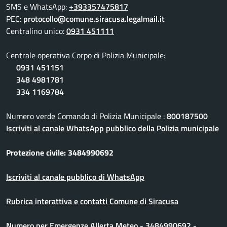
SMS e WhatsApp:
+393357475817
PEC:
protocollo@comune.siracusa.legalmail.it
Centralino unico:
0931 451111
Centrale operativa Corpo di Polizia Municipale:
0931 451151
348 4981781
334 1169784
Numero verde Comando di Polizia Municipale :
800187500
Iscriviti al canale WhatsApp pubblico della Polizia municipale
Protezione civile: 3484990692
Iscriviti al canale pubblico di WhatsApp
Rubrica interattiva e contatti Comune di Siracusa
Numero per Emergenze Allerta Meteo - 3484990692 -