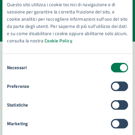
Quanto sono chiare le informazioni su questa
Questo sito utilizza i cookie tecnici di navigazione e di
pagina?
sessione per garantire la corretta fruizione del sito, e
cookie analitici per raccogliere informazioni sull'uso del sito
Valuta la chiarezza delle informazioni (da 1 a 5 stelle)
Seleziona il numero di stelle per valutare la chiarezza delle i
da parte degli utenti. Per saperne di più sull'utilizzo dei dati
Valuta 1 stelle su 5
Valuta 2 stelle su 5
Valuta 3 stelle su 5
Valuta 4 stelle su 5
Valuta 5 stelle su 5
e su come disabilitare i cookie oppure abilitarne solo alcuni,
consulta la nostra
Cookie Policy
.
Selezione
Contatta il comune
Necessari
del
consenso
Leggi le domande frequenti
Preferenze
Richiedi assistenza
Numero verde 800299507
Statistiche
Prenota appuntamento
Marketing
Problemi in città