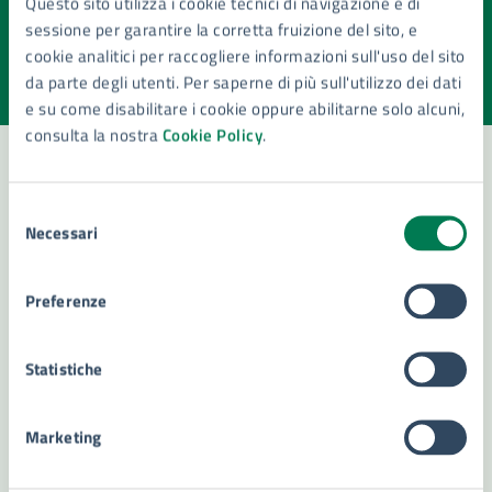
Questo sito utilizza i cookie tecnici di navigazione e di
pagina?
sessione per garantire la corretta fruizione del sito, e
cookie analitici per raccogliere informazioni sull'uso del sito
Valuta la chiarezza delle informazioni (da 1 a 5 stelle)
Seleziona il numero di stelle per valutare la chiarezza delle i
da parte degli utenti. Per saperne di più sull'utilizzo dei dati
Valuta 1 stelle su 5
Valuta 2 stelle su 5
Valuta 3 stelle su 5
Valuta 4 stelle su 5
Valuta 5 stelle su 5
e su come disabilitare i cookie oppure abilitarne solo alcuni,
consulta la nostra
Cookie Policy
.
Selezione
Contatta il comune
Necessari
del
Leggi le domande frequenti
consenso
Preferenze
Richiedi assistenza
Numero verde 800299507
Statistiche
Prenota appuntamento
Marketing
Problemi in città