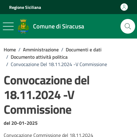
Vai ai contenuti
Vai al footer
Regione Siciliana
Comune di Siracusa
Home
/
Amministrazione
/
Documenti e dati
/
Documento attività politica
/
Convocazione Del 18.11.2024 -V Commissione
Convocazione del
18.11.2024 -V
Commissione
Dettagli del documento
del 20-01-2025
Convocazione Commissione del 18.11.2024