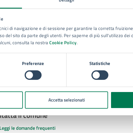
ie
cnici di navigazione e di sessione per garantire la corretta fruizione 
to sono chiare le informazioni su questa
o del sito da parte degli utenti. Per saperne di più sull'utilizzo dei 
na?
alcuni, consulta la nostra
Cookie Policy
.
 chiarezza delle informazioni (da 1 a 5 stelle)
ona il numero di stelle per valutare la chiarezza delle inform
1 stelle su 5
uta 2 stelle su 5
Valuta 3 stelle su 5
Valuta 4 stelle su 5
Valuta 5 stelle su 5
Preferenze
Statistiche
Accetta selezionati
tatta il comune
Leggi le domande frequenti