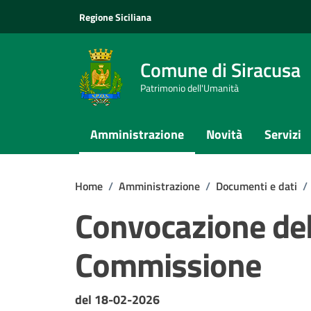
Vai ai contenuti
Vai al footer
Regione Siciliana
Comune di Siracusa
Patrimonio dell'Umanità
Amministrazione
Novità
Servizi
Home
/
Amministrazione
/
Documenti e dati
/
Convocazione de
Commissione
Dettagli del documento
del 18-02-2026