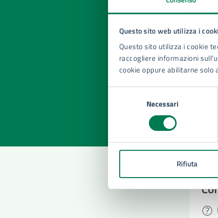
Questo sito web utilizza i cook
Questo sito utilizza i cookie te
Quan
raccogliere informazioni sull'us
pagi
cookie oppure abilitarne solo 
Valuta la
Selezi
Selezione
Valuta 
Val
Necessari
del
consenso
Rifiuta
Con