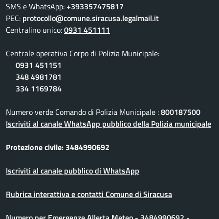
SMS e WhatsApp:
+393357475817
PEC:
protocollo@comune.siracusa.legalmail.it
Centralino unico:
0931 451111
Centrale operativa Corpo di Polizia Municipale:
0931 451151
348 4981781
334 1169784
Numero verde Comando di Polizia Municipale :
800187500
Iscriviti al canale WhatsApp pubblico della Polizia municipale
Protezione civile: 3484990692
Iscriviti al canale pubblico di WhatsApp
Rubrica interattiva e contatti Comune di Siracusa
Numero per Emergenze Allerta Meteo - 3484990692 -