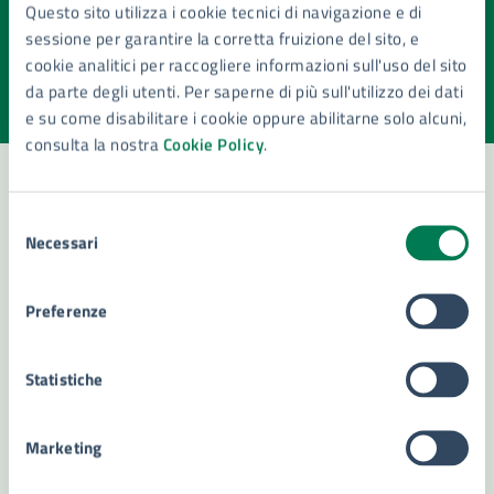
Quanto sono chiare le informazioni su questa
Questo sito utilizza i cookie tecnici di navigazione e di
pagina?
sessione per garantire la corretta fruizione del sito, e
cookie analitici per raccogliere informazioni sull'uso del sito
Valuta la chiarezza delle informazioni (da 1 a 5 stelle)
Seleziona il numero di stelle per valutare la chiarezza delle i
da parte degli utenti. Per saperne di più sull'utilizzo dei dati
Valuta 1 stelle su 5
Valuta 2 stelle su 5
Valuta 3 stelle su 5
Valuta 4 stelle su 5
Valuta 5 stelle su 5
e su come disabilitare i cookie oppure abilitarne solo alcuni,
consulta la nostra
Cookie Policy
.
Selezione
Contatta il comune
Necessari
del
consenso
Leggi le domande frequenti
Preferenze
Richiedi assistenza
Numero verde 800299507
Statistiche
Prenota appuntamento
Marketing
Problemi in città