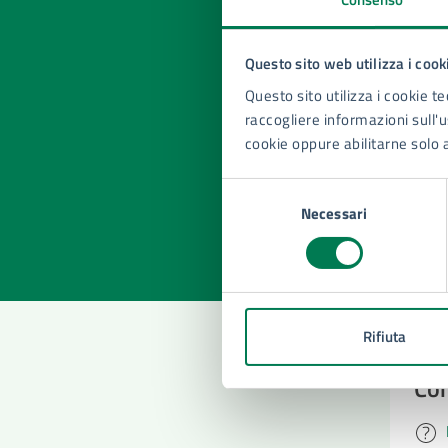
Questo sito web utilizza i cook
Questo sito utilizza i cookie te
Quan
raccogliere informazioni sull'us
pagi
cookie oppure abilitarne solo 
Valuta la
Selezi
Selezione
Valuta 
Val
Necessari
del
consenso
Rifiuta
Con