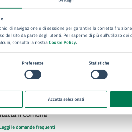
ie
cnici di navigazione e di sessione per garantire la corretta fruizione 
to sono chiare le informazioni su questa
o del sito da parte degli utenti. Per saperne di più sull'utilizzo dei 
na?
alcuni, consulta la nostra
Cookie Policy
.
 chiarezza delle informazioni (da 1 a 5 stelle)
ona il numero di stelle per valutare la chiarezza delle inform
1 stelle su 5
uta 2 stelle su 5
Valuta 3 stelle su 5
Valuta 4 stelle su 5
Valuta 5 stelle su 5
Preferenze
Statistiche
Accetta selezionati
tatta il comune
Leggi le domande frequenti