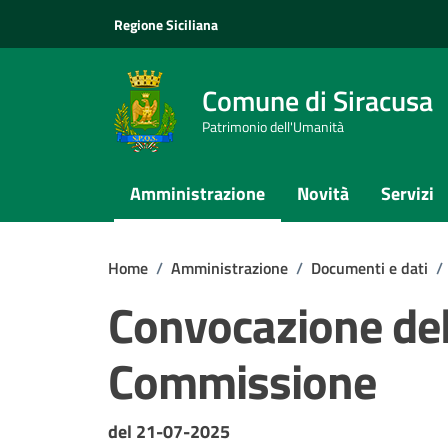
Vai ai contenuti
Vai al footer
Regione Siciliana
Comune di Siracusa
Patrimonio dell'Umanità
Amministrazione
Novità
Servizi
Home
/
Amministrazione
/
Documenti e dati
/
Convocazione del
Commissione
Dettagli del documento
del 21-07-2025