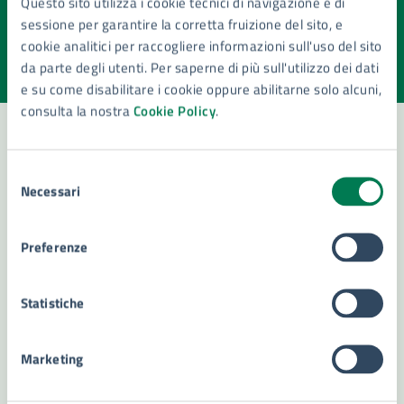
Questo sito utilizza i cookie tecnici di navigazione e di
pagina?
sessione per garantire la corretta fruizione del sito, e
cookie analitici per raccogliere informazioni sull'uso del sito
Valuta la chiarezza delle informazioni (da 1 a 5 stelle)
Seleziona il numero di stelle per valutare la chiarezza delle i
da parte degli utenti. Per saperne di più sull'utilizzo dei dati
Valuta 1 stelle su 5
Valuta 2 stelle su 5
Valuta 3 stelle su 5
Valuta 4 stelle su 5
Valuta 5 stelle su 5
e su come disabilitare i cookie oppure abilitarne solo alcuni,
consulta la nostra
Cookie Policy
.
Selezione
Contatta il comune
Necessari
del
Leggi le domande frequenti
consenso
Preferenze
Richiedi assistenza
Numero verde 800299507
Statistiche
Prenota appuntamento
Marketing
Problemi in città