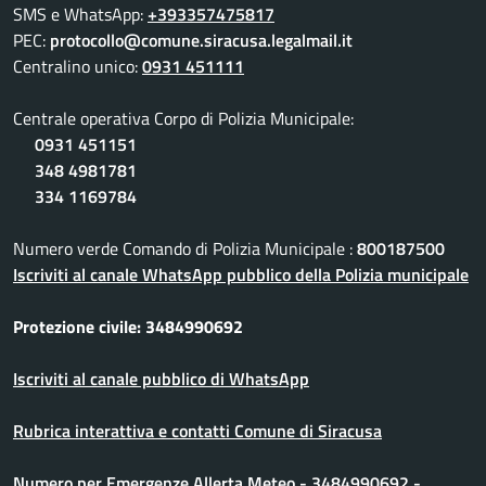
SMS e WhatsApp:
+393357475817
PEC:
protocollo@comune.siracusa.legalmail.it
Centralino unico:
0931 451111
Centrale operativa Corpo di Polizia Municipale:
0931 451151
348 4981781
334 1169784
Numero verde Comando di Polizia Municipale :
800187500
Iscriviti al canale WhatsApp pubblico della Polizia municipale
Protezione civile: 3484990692
Iscriviti al canale pubblico di WhatsApp
Rubrica interattiva e contatti Comune di Siracusa
Numero per Emergenze Allerta Meteo - 3484990692 -