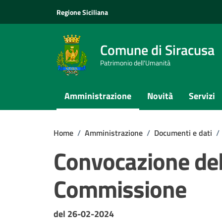
Vai ai contenuti
Vai al footer
Regione Siciliana
Comune di Siracusa
Patrimonio dell'Umanità
Amministrazione
Novità
Servizi
Home
/
Amministrazione
/
Documenti e dati
/
Convocazione del
Commissione
Dettagli del documento
del 26-02-2024