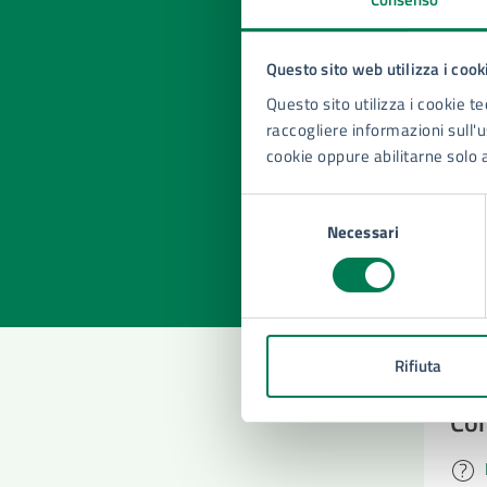
Questo sito web utilizza i cook
Questo sito utilizza i cookie te
Quan
raccogliere informazioni sull'us
pagi
cookie oppure abilitarne solo 
Valuta la
Selezi
Selezione
Valuta 
Val
Necessari
del
consenso
Rifiuta
Con