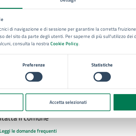
ie
cnici di navigazione e di sessione per garantire la corretta fruizione 
to sono chiare le informazioni su questa
o del sito da parte degli utenti. Per saperne di più sull'utilizzo dei 
na?
alcuni, consulta la nostra
Cookie Policy
.
 chiarezza delle informazioni (da 1 a 5 stelle)
ona il numero di stelle per valutare la chiarezza delle inform
1 stelle su 5
uta 2 stelle su 5
Valuta 3 stelle su 5
Valuta 4 stelle su 5
Valuta 5 stelle su 5
Preferenze
Statistiche
Accetta selezionati
tatta il comune
Leggi le domande frequenti