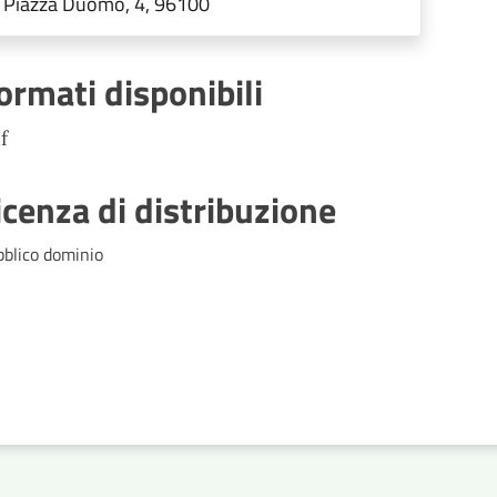
Piazza Duomo, 4, 96100
Società partecipate,
Decentramento, Regolamenti di
ormati disponibili
competenza
f
icenza di distribuzione
bblico dominio