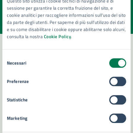
Questo sito utilizza i cookie tecnici di navigazione e di
pagina?
sessione per garantire la corretta fruizione del sito, e
cookie analitici per raccogliere informazioni sull'uso del sito
Valuta la chiarezza delle informazioni (da 1 a 5 stelle)
Seleziona il numero di stelle per valutare la chiarezza delle i
da parte degli utenti. Per saperne di più sull'utilizzo dei dati
Valuta 1 stelle su 5
Valuta 2 stelle su 5
Valuta 3 stelle su 5
Valuta 4 stelle su 5
Valuta 5 stelle su 5
e su come disabilitare i cookie oppure abilitarne solo alcuni,
consulta la nostra
Cookie Policy
.
Selezione
Contatta il comune
Necessari
del
Leggi le domande frequenti
consenso
Preferenze
Richiedi assistenza
Numero verde 800299507
Statistiche
Prenota appuntamento
Marketing
Problemi in città