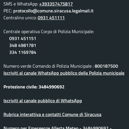
SMS e WhatsApp:
+393357475817
PEC:
protocollo@comune.siracusa.legalmail.it
Centralino unico:
0931 451111
Centrale operativa Corpo di Polizia Municipale:
0931 451151
348 4981781
334 1169784
Numero verde Comando di Polizia Municipale :
800187500
Iscriviti al canale WhatsApp pubblico della Polizia municipale
Protezione civile: 3484990692
Iscriviti al canale pubblico di WhatsApp
Rubrica interattiva e contatti Comune di Siracusa
Numero per Emergenze Allerta Meteo - 3484990692 -