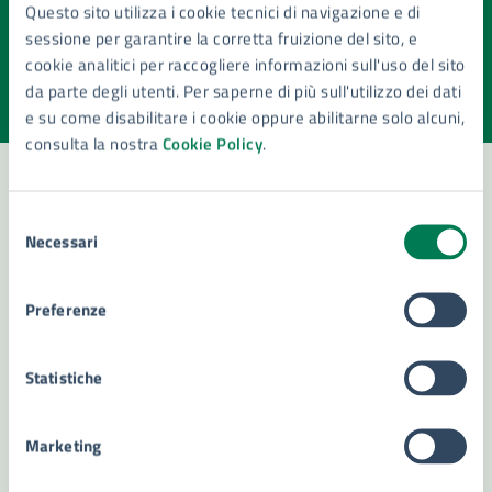
Quanto sono chiare le informazioni su questa
Questo sito utilizza i cookie tecnici di navigazione e di
pagina?
sessione per garantire la corretta fruizione del sito, e
cookie analitici per raccogliere informazioni sull'uso del sito
Valuta la chiarezza delle informazioni (da 1 a 5 stelle)
Seleziona il numero di stelle per valutare la chiarezza delle i
da parte degli utenti. Per saperne di più sull'utilizzo dei dati
Valuta 1 stelle su 5
Valuta 2 stelle su 5
Valuta 3 stelle su 5
Valuta 4 stelle su 5
Valuta 5 stelle su 5
e su come disabilitare i cookie oppure abilitarne solo alcuni,
consulta la nostra
Cookie Policy
.
Selezione
Contatta il comune
Necessari
del
consenso
Leggi le domande frequenti
Preferenze
Richiedi assistenza
Numero verde 800299507
Statistiche
Prenota appuntamento
Marketing
Problemi in città