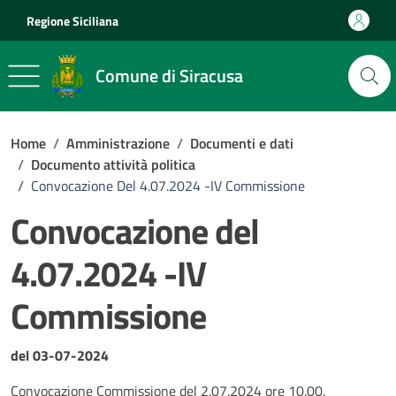
Vai ai contenuti
Vai al footer
Regione Siciliana
Comune di Siracusa
Home
/
Amministrazione
/
Documenti e dati
/
Documento attività politica
/
Convocazione Del 4.07.2024 -IV Commissione
Convocazione del
4.07.2024 -IV
Commissione
Dettagli del documento
del 03-07-2024
Convocazione Commissione del 2.07.2024 ore 10.00.