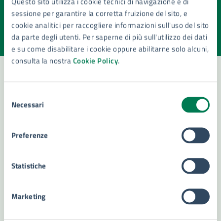
Questo sito utilizza i cookie tecnici di navigazione e di
pagina?
sessione per garantire la corretta fruizione del sito, e
cookie analitici per raccogliere informazioni sull'uso del sito
Valuta la chiarezza delle informazioni (da 1 a 5 stelle)
Seleziona il numero di stelle per valutare la chiarezza delle i
da parte degli utenti. Per saperne di più sull'utilizzo dei dati
Valuta 1 stelle su 5
Valuta 2 stelle su 5
Valuta 3 stelle su 5
Valuta 4 stelle su 5
Valuta 5 stelle su 5
e su come disabilitare i cookie oppure abilitarne solo alcuni,
consulta la nostra
Cookie Policy
.
Selezione
Contatta il comune
Necessari
del
Leggi le domande frequenti
consenso
Preferenze
Richiedi assistenza
Numero verde 800299507
Statistiche
Prenota appuntamento
Marketing
Problemi in città