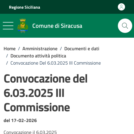
Vai ai contenuti
Vai al footer
Regione Siciliana
Comune di Siracusa
Home
/
Amministrazione
/
Documenti e dati
/
Documento attività politica
/
Convocazione Del 6.03.2025 III Commissione
Convocazione del
6.03.2025 III
Commissione
Dettagli del documento
del 17-02-2026
Convocazione il 6.03.2025