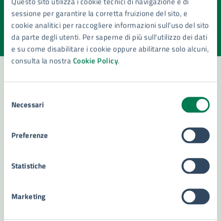
Questo sito utilizza i cookie tecnici di navigazione e di
pagina?
sessione per garantire la corretta fruizione del sito, e
cookie analitici per raccogliere informazioni sull'uso del sito
Valuta la chiarezza delle informazioni (da 1 a 5 stelle)
Seleziona il numero di stelle per valutare la chiarezza delle i
da parte degli utenti. Per saperne di più sull'utilizzo dei dati
Valuta 1 stelle su 5
Valuta 2 stelle su 5
Valuta 3 stelle su 5
Valuta 4 stelle su 5
Valuta 5 stelle su 5
e su come disabilitare i cookie oppure abilitarne solo alcuni,
consulta la nostra
Cookie Policy
.
Selezione
Contatta il comune
Necessari
del
Leggi le domande frequenti
consenso
Preferenze
Richiedi assistenza
Numero verde 800299507
Statistiche
Prenota appuntamento
Marketing
Problemi in città