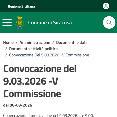
Vai ai contenuti
Vai al footer
Regione Siciliana
Comune di Siracusa
Home
/
Amministrazione
/
Documenti e dati
/
Documento attività politica
/
Convocazione Del 9.03.2026 -V Commissione
Convocazione del
9.03.2026 -V
Commissione
Dettagli del documento
del 06-03-2026
Convocazione Commissione del 9.03.2026 ore 9.00.