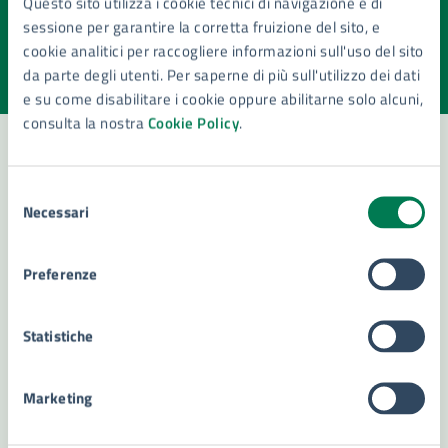
Questo sito utilizza i cookie tecnici di navigazione e di
pagina?
sessione per garantire la corretta fruizione del sito, e
cookie analitici per raccogliere informazioni sull'uso del sito
Valuta la chiarezza delle informazioni (da 1 a 5 stelle)
Seleziona il numero di stelle per valutare la chiarezza delle i
da parte degli utenti. Per saperne di più sull'utilizzo dei dati
Valuta 1 stelle su 5
Valuta 2 stelle su 5
Valuta 3 stelle su 5
Valuta 4 stelle su 5
Valuta 5 stelle su 5
e su come disabilitare i cookie oppure abilitarne solo alcuni,
consulta la nostra
Cookie Policy
.
Selezione
Contatta il comune
Necessari
del
Leggi le domande frequenti
consenso
Preferenze
Richiedi assistenza
Numero verde 800299507
Statistiche
Prenota appuntamento
Marketing
Problemi in città