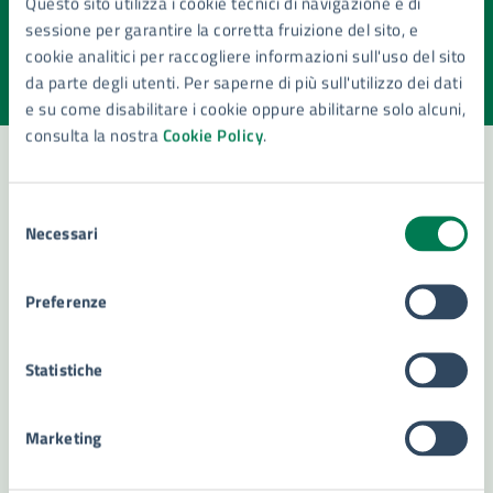
Questo sito utilizza i cookie tecnici di navigazione e di
pagina?
sessione per garantire la corretta fruizione del sito, e
cookie analitici per raccogliere informazioni sull'uso del sito
Valuta la chiarezza delle informazioni (da 1 a 5 stelle)
Seleziona il numero di stelle per valutare la chiarezza delle i
da parte degli utenti. Per saperne di più sull'utilizzo dei dati
Valuta 1 stelle su 5
Valuta 2 stelle su 5
Valuta 3 stelle su 5
Valuta 4 stelle su 5
Valuta 5 stelle su 5
e su come disabilitare i cookie oppure abilitarne solo alcuni,
consulta la nostra
Cookie Policy
.
Selezione
Contatta il comune
Necessari
del
Leggi le domande frequenti
consenso
Preferenze
Richiedi assistenza
Numero verde 800299507
Statistiche
Prenota appuntamento
Marketing
Problemi in città