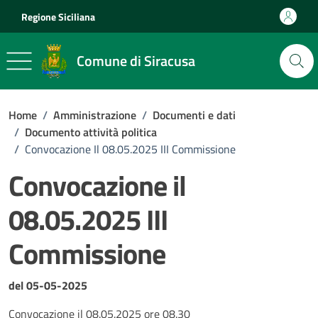
Vai ai contenuti
Vai al footer
Regione Siciliana
Comune di Siracusa
Home
/
Amministrazione
/
Documenti e dati
/
Documento attività politica
/
Convocazione Il 08.05.2025 III Commissione
Convocazione il
08.05.2025 III
Commissione
Dettagli del documento
del 05-05-2025
Convocazione il 08.05.2025 ore 08.30