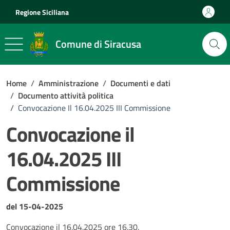
Vai ai contenuti
Vai al footer
Regione Siciliana
Comune di Siracusa
Home
/
Amministrazione
/
Documenti e dati
/
Documento attività politica
/
Convocazione Il 16.04.2025 III Commissione
Convocazione il
16.04.2025 III
Commissione
Dettagli del documento
del 15-04-2025
Convocazione il 16.04.2025 ore 16.30.