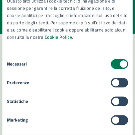
Questo sito utilizza i cookie tecnici di navigazione e di
pagina?
sessione per garantire la corretta fruizione del sito, e
cookie analitici per raccogliere informazioni sull'uso del sito
Valuta la chiarezza delle informazioni (da 1 a 5 stelle)
Seleziona il numero di stelle per valutare la chiarezza delle i
da parte degli utenti. Per saperne di più sull'utilizzo dei dati
Valuta 1 stelle su 5
Valuta 2 stelle su 5
Valuta 3 stelle su 5
Valuta 4 stelle su 5
Valuta 5 stelle su 5
e su come disabilitare i cookie oppure abilitarne solo alcuni,
consulta la nostra
Cookie Policy
.
Selezione
Contatta il comune
Necessari
del
Leggi le domande frequenti
consenso
Preferenze
Richiedi assistenza
Numero verde 800299507
Statistiche
Prenota appuntamento
Marketing
Problemi in città