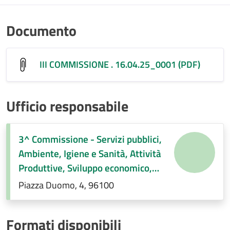
Documento
III COMMISSIONE . 16.04.25_0001 (PDF)
Ufficio responsabile
3^ Commissione - Servizi pubblici,
Ambiente, Igiene e Sanità, Attività
Produttive, Sviluppo economico,
Regolamenti di competenza.
Piazza Duomo, 4, 96100
Formati disponibili