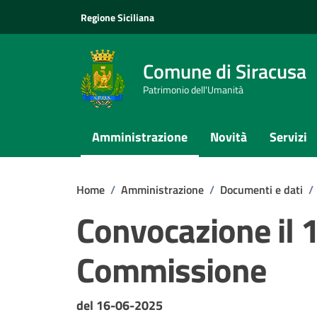
Vai ai contenuti
Vai al footer
Regione Siciliana
Comune di Siracusa
Patrimonio dell'Umanità
Amministrazione
Novità
Servizi
Home
/
Amministrazione
/
Documenti e dati
/
Convocazione il 
Commissione
Dettagli del documento
del 16-06-2025