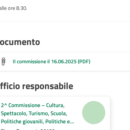
le ore 8.30.
ocumento
II commissione il 16.06.2025 (PDF)
fficio responsabile
2^ Commissione – Cultura,
Spettacolo, Turismo, Scuola,
Politiche giovanili, Politiche e
servizi sociali, Pari opportunità e