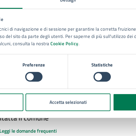
ie
cnici di navigazione e di sessione per garantire la corretta fruizione 
to sono chiare le informazioni su questa
o del sito da parte degli utenti. Per saperne di più sull'utilizzo dei 
na?
alcuni, consulta la nostra
Cookie Policy
.
 chiarezza delle informazioni (da 1 a 5 stelle)
ona il numero di stelle per valutare la chiarezza delle inform
1 stelle su 5
uta 2 stelle su 5
Valuta 3 stelle su 5
Valuta 4 stelle su 5
Valuta 5 stelle su 5
Preferenze
Statistiche
Accetta selezionati
tatta il comune
Leggi le domande frequenti