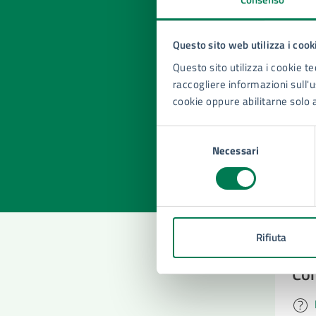
Questo sito web utilizza i cook
Questo sito utilizza i cookie te
Quan
raccogliere informazioni sull'us
pagi
cookie oppure abilitarne solo 
Valuta la
Selezi
Selezione
Valuta 
Val
Necessari
del
consenso
Rifiuta
Con