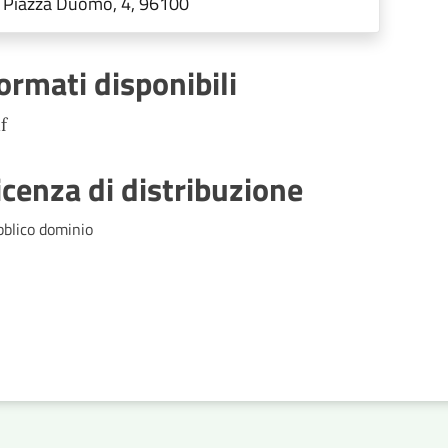
Piazza Duomo, 4, 96100
immigrazione, Regolamenti di
competenza
ormati disponibili
f
icenza di distribuzione
bblico dominio