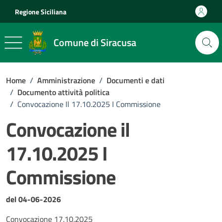
Vai ai contenuti
Vai al footer
Regione Siciliana
Comune di Siracusa
Home
/
Amministrazione
/
Documenti e dati
/
Documento attività politica
/
Convocazione Il 17.10.2025 I Commissione
Convocazione il
17.10.2025 I
Commissione
Dettagli del documento
del 04-06-2026
Convocazione 17.10.2025