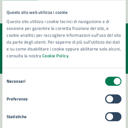
Questo sito web utilizza i cookie
Questo sito utilizza i cookie tecnici di navigazione e di
sessione per garantire la corretta fruizione del sito, e
cookie analitici per raccogliere informazioni sull'uso del sito
Quanto sono chiare le informazioni su questa
da parte degli utenti. Per saperne di più sull'utilizzo dei dati
pagina?
e su come disabilitare i cookie oppure abilitarne solo alcuni,
consulta la nostra
Cookie Policy
.
Valuta la chiarezza delle informazioni (da 1 a 5 stelle)
Seleziona il numero di stelle per valutare la chiarezza delle i
Valuta 1 stelle su 5
Valuta 2 stelle su 5
Valuta 3 stelle su 5
Valuta 4 stelle su 5
Valuta 5 stelle su 5
Selezione
Necessari
del
consenso
Contatta il comune
Preferenze
Leggi le domande frequenti
Statistiche
Richiedi assistenza