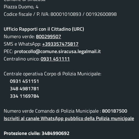
Piazza Duomo, 4
Codice fiscale / P. IVA: 80001010893 / 00192600898
Ufficio Rapporti con il Cittadino (URC)
Numero verde:
800299507
SMS e WhatsApp:
+393357475817
PEC:
protocollo@comune.siracusa.legalmail.it
Centralino unico:
0931 451111
Centrale operativa Corpo di Polizia Municipale:
0931 451151
348 4981781
334 1169784
Numero verde Comando di Polizia Municipale :
800187500
Iscriviti al canale WhatsApp pubblico della Polizia municipale
Protezione civile: 3484990692