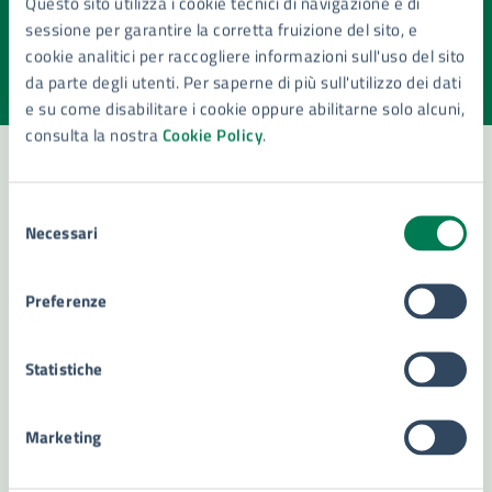
Questo sito utilizza i cookie tecnici di navigazione e di
pagina?
sessione per garantire la corretta fruizione del sito, e
cookie analitici per raccogliere informazioni sull'uso del sito
Valuta la chiarezza delle informazioni (da 1 a 5 stelle)
Seleziona il numero di stelle per valutare la chiarezza delle i
da parte degli utenti. Per saperne di più sull'utilizzo dei dati
Valuta 1 stelle su 5
Valuta 2 stelle su 5
Valuta 3 stelle su 5
Valuta 4 stelle su 5
Valuta 5 stelle su 5
e su come disabilitare i cookie oppure abilitarne solo alcuni,
consulta la nostra
Cookie Policy
.
Selezione
Contatta il comune
Necessari
del
Leggi le domande frequenti
consenso
Preferenze
Richiedi assistenza
Numero verde 800299507
Statistiche
Prenota appuntamento
Marketing
Problemi in città