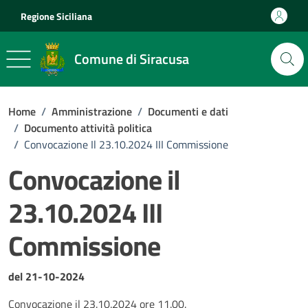
Vai ai contenuti
Vai al footer
Regione Siciliana
Comune di Siracusa
Home
/
Amministrazione
/
Documenti e dati
/
Documento attività politica
/
Convocazione Il 23.10.2024 III Commissione
Convocazione il
23.10.2024 III
Commissione
Dettagli del documento
del 21-10-2024
Convocazione il 23.10.2024 ore 11.00.