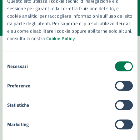
Questo sito utilizza i cookie tecnici di navigazione e di
pagina?
sessione per garantire la corretta fruizione del sito, e
cookie analitici per raccogliere informazioni sull'uso del sito
Valuta la chiarezza delle informazioni (da 1 a 5 stelle)
Seleziona il numero di stelle per valutare la chiarezza delle i
da parte degli utenti. Per saperne di più sull'utilizzo dei dati
Valuta 1 stelle su 5
Valuta 2 stelle su 5
Valuta 3 stelle su 5
Valuta 4 stelle su 5
Valuta 5 stelle su 5
e su come disabilitare i cookie oppure abilitarne solo alcuni,
consulta la nostra
Cookie Policy
.
Selezione
Contatta il comune
Necessari
del
Leggi le domande frequenti
consenso
Preferenze
Richiedi assistenza
Numero verde 800299507
Statistiche
Prenota appuntamento
Marketing
Problemi in città