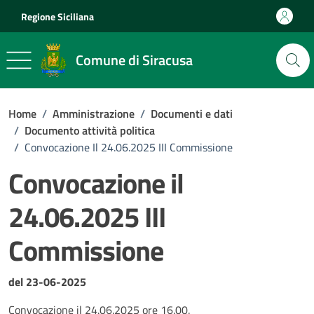
Vai ai contenuti
Vai al footer
Regione Siciliana
Comune di Siracusa
Home
/
Amministrazione
/
Documenti e dati
/
Documento attività politica
/
Convocazione Il 24.06.2025 III Commissione
Convocazione il
24.06.2025 III
Commissione
Dettagli del documento
del 23-06-2025
Convocazione il 24.06.2025 ore 16.00.