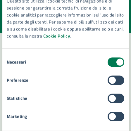
Questo sito utilizza i cookie tecnici di navigazione e di
pagina?
sessione per garantire la corretta fruizione del sito, e
cookie analitici per raccogliere informazioni sull'uso del sito
Valuta la chiarezza delle informazioni (da 1 a 5 stelle)
Seleziona il numero di stelle per valutare la chiarezza delle i
da parte degli utenti. Per saperne di più sull'utilizzo dei dati
Valuta 1 stelle su 5
Valuta 2 stelle su 5
Valuta 3 stelle su 5
Valuta 4 stelle su 5
Valuta 5 stelle su 5
e su come disabilitare i cookie oppure abilitarne solo alcuni,
consulta la nostra
Cookie Policy
.
Selezione
Contatta il comune
Necessari
del
Leggi le domande frequenti
consenso
Preferenze
Richiedi assistenza
Numero verde 800299507
Statistiche
Prenota appuntamento
Marketing
Problemi in città