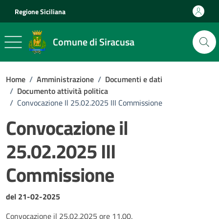
Vai ai contenuti
Vai al footer
Regione Siciliana
Comune di Siracusa
Home
/
Amministrazione
/
Documenti e dati
/
Documento attività politica
/
Convocazione Il 25.02.2025 III Commissione
Convocazione il
25.02.2025 III
Commissione
Dettagli del documento
del 21-02-2025
Convocazione il 25.02.2025 ore 11.00.