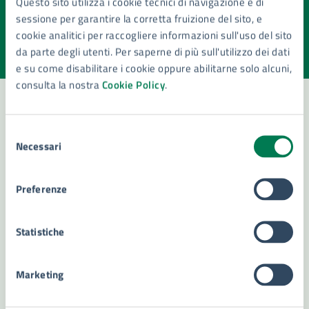
Questo sito utilizza i cookie tecnici di navigazione e di
pagina?
sessione per garantire la corretta fruizione del sito, e
cookie analitici per raccogliere informazioni sull'uso del sito
Valuta la chiarezza delle informazioni (da 1 a 5 stelle)
Seleziona il numero di stelle per valutare la chiarezza delle i
da parte degli utenti. Per saperne di più sull'utilizzo dei dati
Valuta 1 stelle su 5
Valuta 2 stelle su 5
Valuta 3 stelle su 5
Valuta 4 stelle su 5
Valuta 5 stelle su 5
e su come disabilitare i cookie oppure abilitarne solo alcuni,
consulta la nostra
Cookie Policy
.
Selezione
Contatta il comune
Necessari
del
Leggi le domande frequenti
consenso
Preferenze
Richiedi assistenza
Numero verde 800299507
Statistiche
Prenota appuntamento
Marketing
Problemi in città