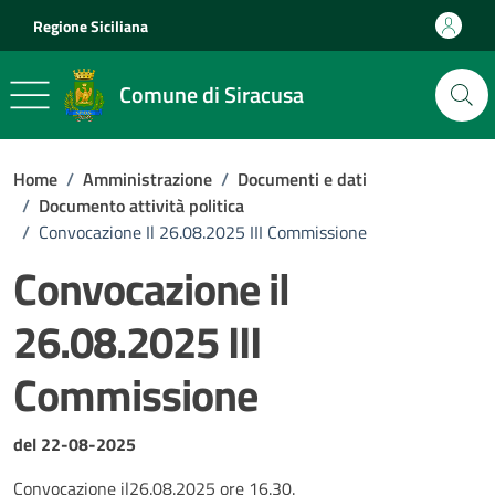
Vai ai contenuti
Vai al footer
Regione Siciliana
Comune di Siracusa
Home
/
Amministrazione
/
Documenti e dati
/
Documento attività politica
/
Convocazione Il 26.08.2025 III Commissione
Convocazione il
26.08.2025 III
Commissione
Dettagli del documento
del 22-08-2025
Convocazione il26.08.2025 ore 16.30.