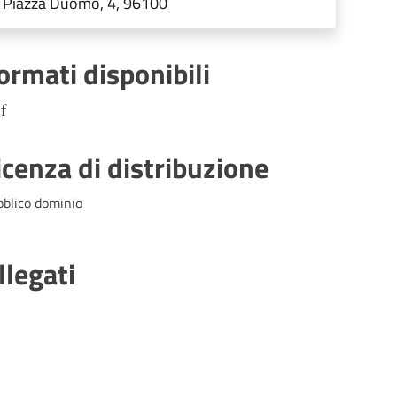
Piazza Duomo, 4, 96100
ormati disponibili
f
icenza di distribuzione
bblico dominio
llegati