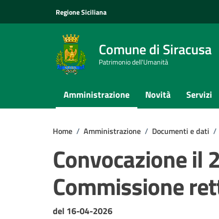
Vai ai contenuti
Vai al footer
Regione Siciliana
Comune di Siracusa
Patrimonio dell'Umanità
Amministrazione
Novità
Servizi
Home
/
Amministrazione
/
Documenti e dati
/
Convocazione il 
Commissione rett
Dettagli del documento
del 16-04-2026