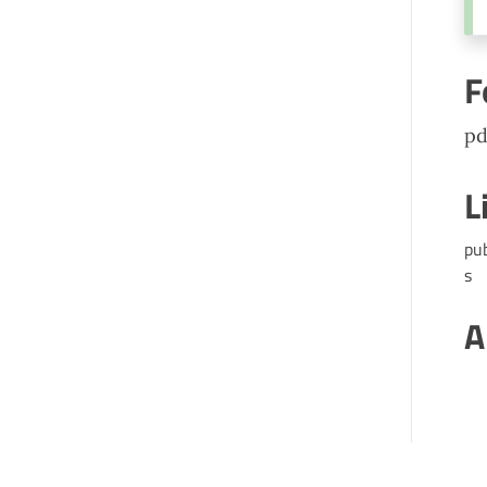
F
pd
L
pu
s
A