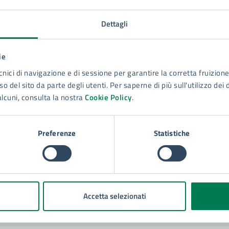
Dettagli
ie
cnici di navigazione e di sessione per garantire la corretta fruizione 
o del sito da parte degli utenti. Per saperne di più sull'utilizzo dei 
alcuni, consulta la nostra
Cookie Policy
.
to sono chiare le informazioni su questa
na?
Preferenze
Statistiche
 chiarezza delle informazioni (da 1 a 5 stelle)
ona il numero di stelle per valutare la chiarezza delle inform
1 stelle su 5
uta 2 stelle su 5
Valuta 3 stelle su 5
Valuta 4 stelle su 5
Valuta 5 stelle su 5
Accetta selezionati