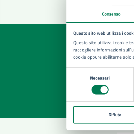
Consenso
Questo sito web utilizza i cook
Questo sito utilizza i cookie te
raccogliere informazioni sull'us
cookie oppure abilitarne solo 
Quan
pagi
Selezione
Necessari
del
Valuta la
Selezi
consenso
Valuta 
Val
Rifiuta