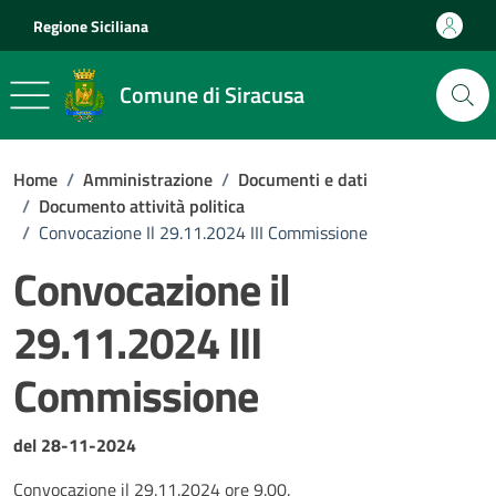
Vai ai contenuti
Vai al footer
Regione Siciliana
Comune di Siracusa
Home
/
Amministrazione
/
Documenti e dati
/
Documento attività politica
/
Convocazione Il 29.11.2024 III Commissione
Convocazione il
29.11.2024 III
Commissione
Dettagli del documento
del 28-11-2024
Convocazione il 29.11.2024 ore 9.00.