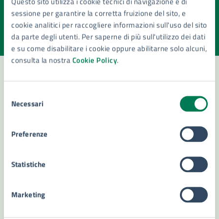
Questo sito utilizza i cookie tecnici di navigazione e di
pagina?
sessione per garantire la corretta fruizione del sito, e
cookie analitici per raccogliere informazioni sull'uso del sito
Valuta la chiarezza delle informazioni (da 1 a 5 stelle)
Seleziona il numero di stelle per valutare la chiarezza delle i
da parte degli utenti. Per saperne di più sull'utilizzo dei dati
Valuta 1 stelle su 5
Valuta 2 stelle su 5
Valuta 3 stelle su 5
Valuta 4 stelle su 5
Valuta 5 stelle su 5
e su come disabilitare i cookie oppure abilitarne solo alcuni,
consulta la nostra
Cookie Policy
.
Selezione
Contatta il comune
Necessari
del
Leggi le domande frequenti
consenso
Preferenze
Richiedi assistenza
Numero verde 800299507
Statistiche
Prenota appuntamento
Marketing
Problemi in città