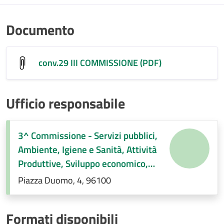
Documento
conv.29 III COMMISSIONE (PDF)
Ufficio responsabile
3^ Commissione - Servizi pubblici,
Ambiente, Igiene e Sanità, Attività
Produttive, Sviluppo economico,
Regolamenti di competenza.
Piazza Duomo, 4, 96100
Formati disponibili