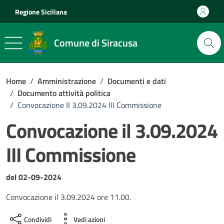
Vai ai contenuti
Vai al footer
Regione Siciliana
Comune di Siracusa
Home
/
Amministrazione
/
Documenti e dati
/
Documento attività politica
/
Convocazione Il 3.09.2024 III Commissione
Convocazione il 3.09.2024
III Commissione
Dettagli del documento
del 02-09-2024
Convocazione il 3.09.2024 ore 11.00.
Condividi
Vedi azioni