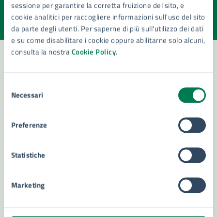
sessione per garantire la corretta fruizione del sito, e
Valuta la chiarezza delle informazioni (da 1 a 5 stelle)
Seleziona il numero di stelle per valutare la chiarezza delle i
cookie analitici per raccogliere informazioni sull'uso del sito
Valuta 1 stelle su 5
Valuta 2 stelle su 5
Valuta 3 stelle su 5
Valuta 4 stelle su 5
Valuta 5 stelle su 5
da parte degli utenti. Per saperne di più sull'utilizzo dei dati
e su come disabilitare i cookie oppure abilitarne solo alcuni,
consulta la nostra
Cookie Policy
.
Contatta il comune
Selezione
Necessari
del
Leggi le domande frequenti
consenso
Richiedi assistenza
Preferenze
Numero verde 800299507
Statistiche
Prenota appuntamento
Problemi in città
Marketing
Segnala disservizio